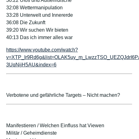
30:22 Ufos und Außerirdische
32:08 Wettermanipulation
33:28 Unterwelt und Innererde
36:08 Die Zukunft
39:20 Wir suchen Wir bieten
40:13 Das ich immer alles war
https://www.youtube.com/watch?
v=XTP_Ir9Rd6g&list=OLAK5uy_m_LwzzTSO_UEZQJdrI6P
3UqNijH5AU&index=6
Verbotene und gefährliche Targets – Nicht machen?
Manifestieren / Welchen Einfluss hat Viewen
Militär / Geheimdienste